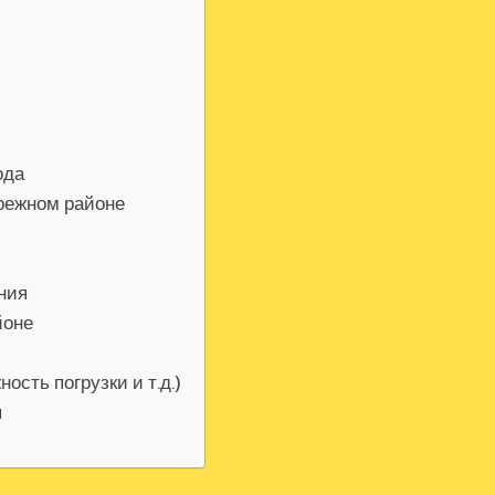
ода
режном районе
ния
йоне
ость погрузки и т.д.)
я