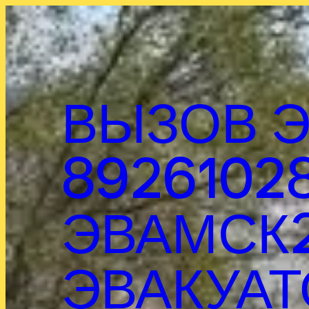
Перейти
к
содержимому
ВЫЗОВ Э
8926102
ЭВАМСК2
ЭВАКУАТ