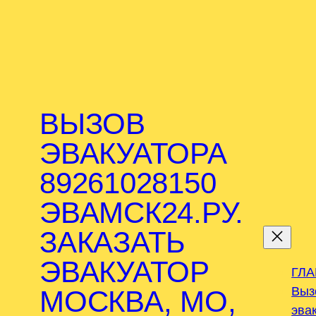
ВЫЗОВ
ЭВАКУАТОРА
89261028150
ЭВАМСК24.РУ.
.
ЗАКАЗАТЬ
ЭВАКУАТОР
ГЛ
Выз
МОСКВА, МО,
эва