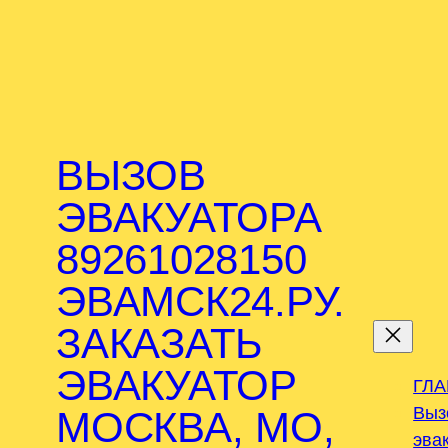
ВЫЗОВ
ЭВАКУАТОРА
89261028150
ЭВАМСК24.РУ.
.
ЗАКАЗАТЬ
ЭВАКУАТОР
ГЛ
Выз
МОСКВА, МО,
эва