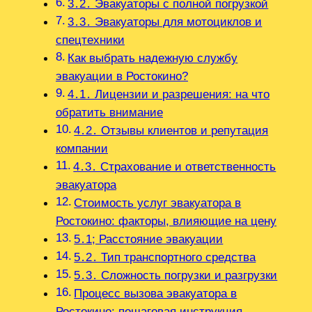
3․2․ Эвакуаторы с полной погрузкой
3․3․ Эвакуаторы для мотоциклов и
спецтехники
Как выбрать надежную службу
эвакуации в Ростокино?
4․1․ Лицензии и разрешения: на что
обратить внимание
4․2․ Отзывы клиентов и репутация
компании
4․3․ Страхование и ответственность
эвакуатора
Стоимость услуг эвакуатора в
Ростокино: факторы, влияющие на цену
5․1; Расстояние эвакуации
5․2․ Тип транспортного средства
5․3․ Сложность погрузки и разгрузки
Процесс вызова эвакуатора в
Ростокино: пошаговая инструкция