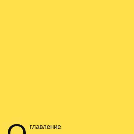
 ЭВАКУАТОР
НЕДОРОГО
О
главление