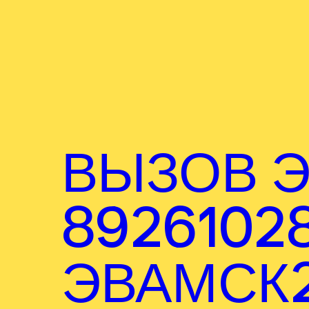
ВЫЗОВ Э
8926102
ЭВАМСК2