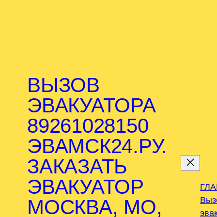
ВЫЗОВ
ЭВАКУАТОРА
89261028150
ЭВАМСК24.РУ.
.
ЗАКАЗАТЬ
ЭВАКУАТОР
ГЛ
Выз
МОСКВА, МО,
эва