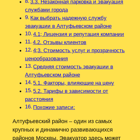
3.3. Незаконная парковка и эвакуация
службами города
Как выбрать надежную службу
эвакуации в Алтуфьевском районе
4.1; Лицензия и репутация компании
4.2. Отзывы клиентов
4;3. Стоимость услуг и прозрачность
ценообразования
Средняя стоимость эвакуации в
Алтуфьевском районе
5.1. Факторы, влияющие на цену
5.2. Тарифы в зависимости от
расстояния
Похожие записи:
Алтуфьевский район – один из самых
крупных и динамично развивающихся
районов Москвы. Эвакуатор здесь может