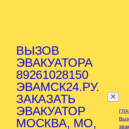
ВЫЗОВ
ЭВАКУАТОРА
89261028150
ЭВАМСК24.РУ.
.
ЗАКАЗАТЬ
ЭВАКУАТОР
ГЛ
Выз
МОСКВА, МО,
эва