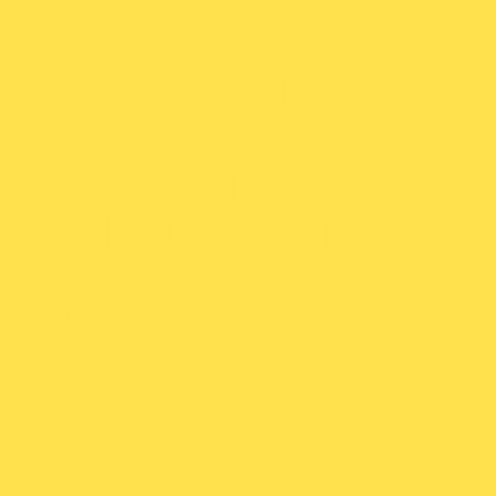
ЭВАКУАТОР НА
БОЛЬШОМ КАЗЁНН
ПЕРЕУЛКЕ: ПОЛНО
РУКОВОДСТВО
От
admineva1