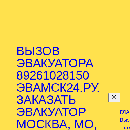
ВЫЗОВ
ЭВАКУАТОРА
89261028150
ЭВАМСК24.РУ.
.
ЗАКАЗАТЬ
ЭВАКУАТОР
ГЛ
Выз
МОСКВА, МО,
эва